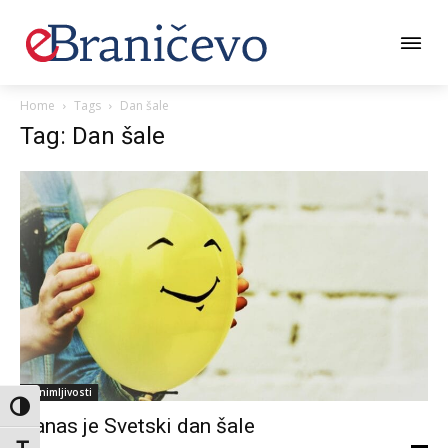
Home
Tags
Dan šale
Tag: Dan šale
Zanimljivosti
Toggle High Contrast
Danas je Svetski dan šale