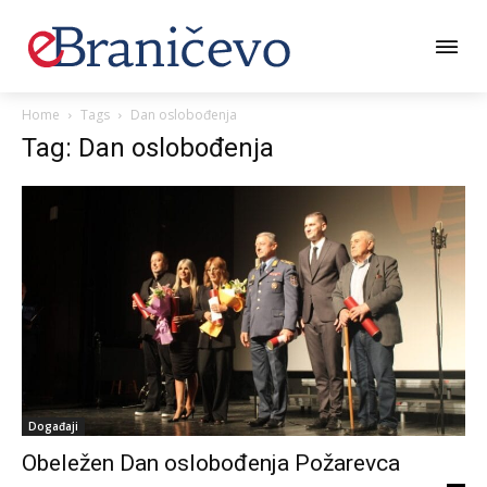
Home
Tags
Dan oslobođenja
Tag: Dan oslobođenja
Događaji
Obeležen Dan oslobođenja Požarevca