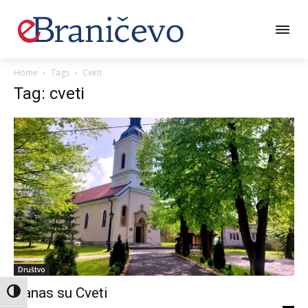
Home
Tags
Cveti
Tag: cveti
Društvo
Danas su Cveti
Toggle High Contrast