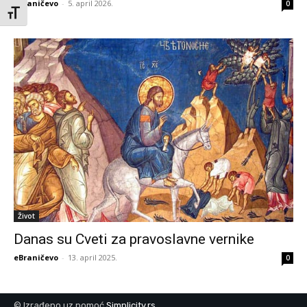
eBraničevo
-
5. april 2026.
0
Toggle Font size
Život
Danas su Cveti za pravoslavne vernike
eBraničevo
-
13. april 2025.
0
© Izrađeno uz pomoć
Simplicity.rs