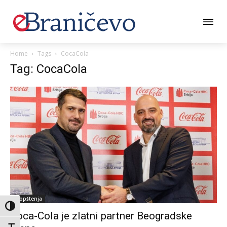
Home
Tags
CocaCola
Tag: CocaCola
Saopštenja
Toggle High Contrast
Coca-Cola je zlatni partner Beogradske