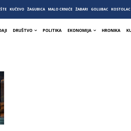
IŠTE
KUČEVO
ŽAGUBICA
MALO CRNIĆE
ŽABARI
GOLUBAC
KOSTOLAC
AJI
DRUŠTVO
POLITIKA
EKONOMIJA
HRONIKA
K