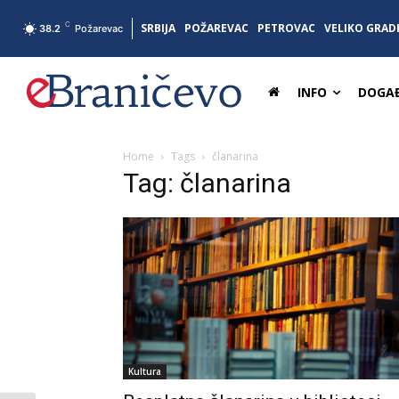
C
SRBIJA
POŽAREVAC
PETROVAC
VELIKO GRAD
38.2
Požarevac
INFO
DOGAĐ
Home
Tags
članarina
Tag: članarina
Kultura