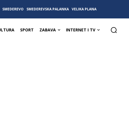
SMEDEREVO
SMEDEREVSKA PALANKA
VELIKA PLANA
ULTURA
SPORT
ZABAVA
INTERNET I TV