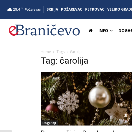
C
SRBIJA
POŽAREVAC
PETROVAC
VELIKO GRAD
25.4
Požarevac
INFO
DOGAĐ
Home
Tags
čarolija
Tag: čarolija
Događaji