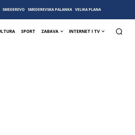
SMEDEREVO
SMEDEREVSKA PALANKA
VELIKA PLANA
ULTURA
SPORT
ZABAVA
INTERNET I TV