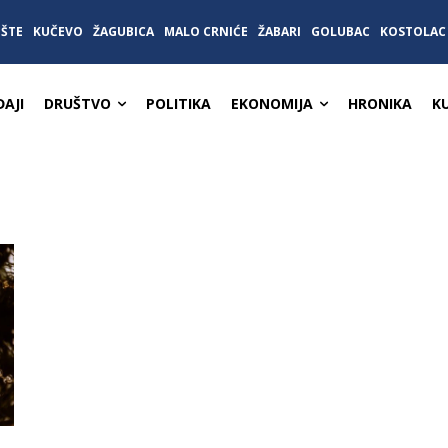
IŠTE
KUČEVO
ŽAGUBICA
MALO CRNIĆE
ŽABARI
GOLUBAC
KOSTOLAC
AJI
DRUŠTVO
POLITIKA
EKONOMIJA
HRONIKA
K