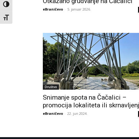
Otkazano grudvanje na Čačalici
Toggle High Contrast
eBraničevo
-
5. januar 2026.
Toggle Font size
Društvo
Snimanje spota na Čačalici –
promocija lokaliteta ili skrnavljen
eBraničevo
-
22. jun 2024.