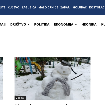
IŠTE
KUČEVO
ŽAGUBICA
MALO CRNIĆE
ŽABARI
GOLUBAC
KOSTOLAC
AJI
DRUŠTVO
POLITIKA
EKONOMIJA
HRONIKA
K
Zabava