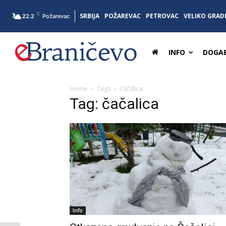
C
SRBIJA
POŽAREVAC
PETROVAC
VELIKO GRAD
22.2
Požarevac
INFO
DOGAĐ
Home
Tags
čačalica
Tag: čačalica
Info