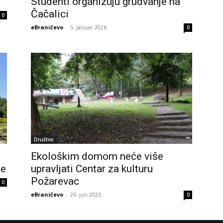
Studenti organizuju grudvanje na
Čačalici
0
eBraničevo
-
5. januar 2026.
0
Društvo
Ekološkim domom neće više
je
upravljati Centar za kulturu
Požarevac
0
eBraničevo
-
26. jun 2023.
0