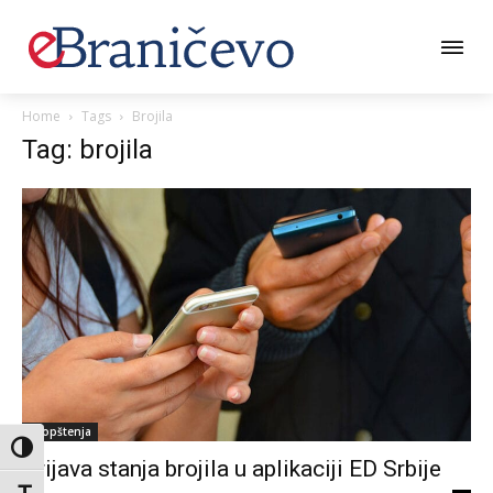
Home
Tags
Brojila
Tag: brojila
Saopštenja
Toggle High Contrast
Prijava stanja brojila u aplikaciji ED Srbije