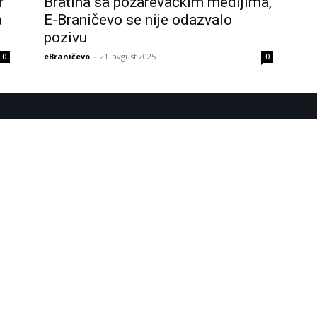
r
Bratina sa požarevačkim medijima,
a
E-Braničevo se nije odazvalo
pozivu
eBraničevo
-
21. avgust 2025.
0
0