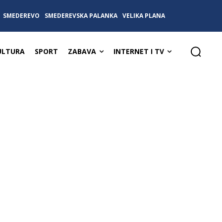
SMEDEREVO
SMEDEREVSKA PALANKA
VELIKA PLANA
ULTURA
SPORT
ZABAVA
INTERNET I TV