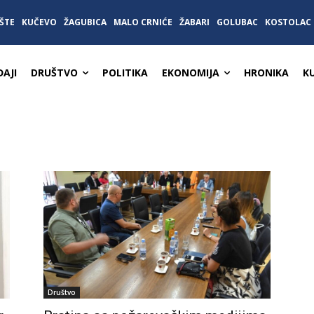
ŠTE
KUČEVO
ŽAGUBICA
MALO CRNIĆE
ŽABARI
GOLUBAC
KOSTOLAC
AJI
DRUŠTVO
POLITIKA
EKONOMIJA
HRONIKA
K
Društvo