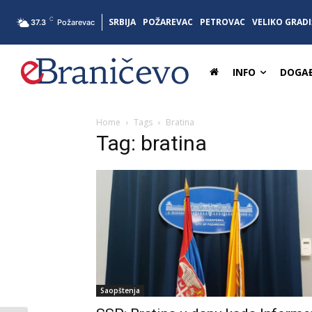
C
SRBIJA
POŽAREVAC
PETROVAC
VELIKO GRADI
37.3
Požarevac
INFO
DOGAĐ
Home
Tags
Bratina
Tag: bratina
Saopštenja