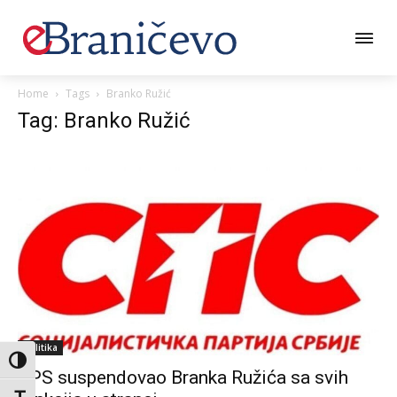
Home
Tags
Branko Ružić
Tag: Branko Ružić
Politika
Toggle High Contrast
SPS suspendovao Branka Ružića sa svih