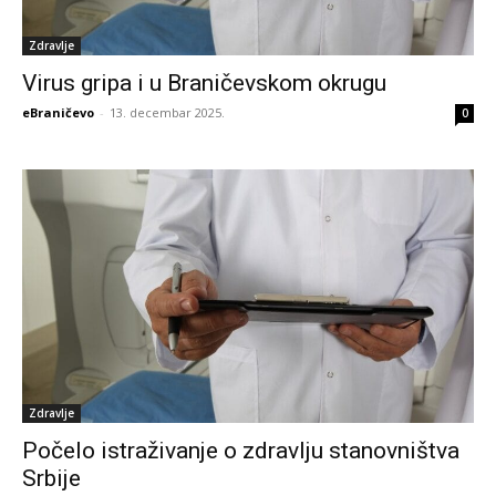
Zdravlje
Virus gripa i u Braničevskom okrugu
eBraničevo
-
13. decembar 2025.
0
Zdravlje
Počelo istraživanje o zdravlju stanovništva
Srbije