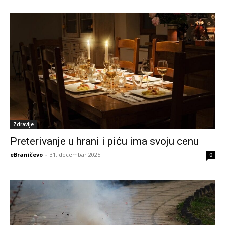
Zdravlje
Preterivanje u hrani i piću ima svoju cenu
eBraničevo
-
31. decembar 2025.
0