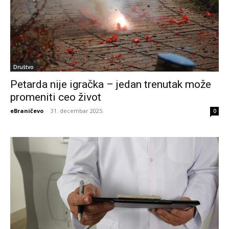
Društvo
Petarda nije igračka – jedan trenutak može
promeniti ceo život
eBraničevo
-
31. decembar 2025.
0