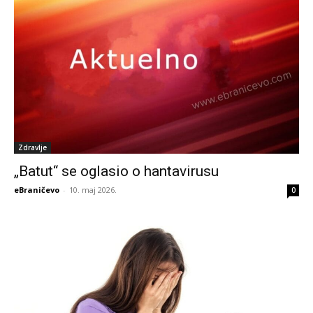
Zdravlje
„Batut“ se oglasio o hantavirusu
eBraničevo
-
10. maj 2026.
0