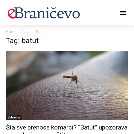
Home
Tags
Batut
Tag: batut
Zdravlje
Šta sve prenose komarci? “Batut” upozorava