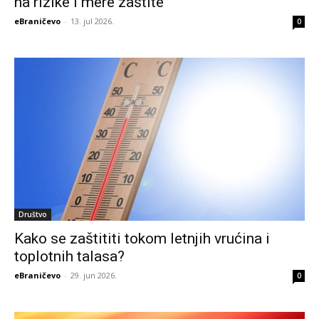
na rizike i mere zaštite
eBraničevo
-
13. jul 2026.
0
Društvo
Kako se zaštititi tokom letnjih vrućina i
toplotnih talasa?
eBraničevo
-
29. jun 2026.
0