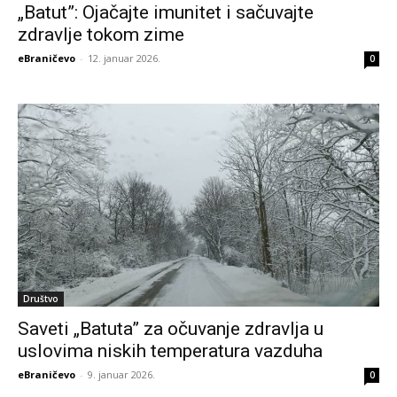
„Batut”: Ојаčајtе imunitеt i sаčuvајtе
zdrаvljе tоkоm zimе
eBraničevo
-
12. januar 2026.
0
Društvo
Saveti „Batuta” za očuvanje zdravlja u
uslovima niskih temperatura vazduha
eBraničevo
-
9. januar 2026.
0