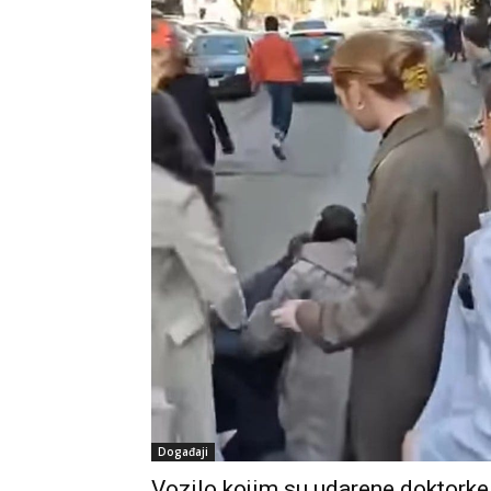
Događaji
Vozilo kojim su udarene doktorke