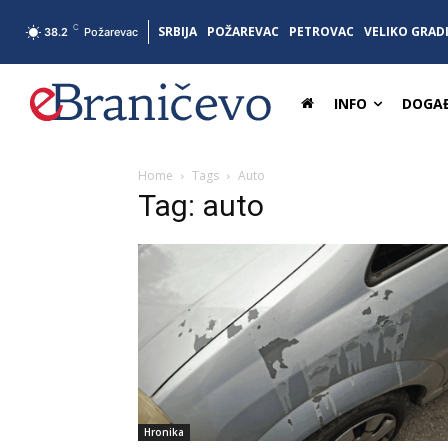
C
SRBIJA
POŽAREVAC
PETROVAC
VELIKO GRAD
38.2
Požarevac
INFO
DOGAĐ
Home
Tags
Auto
Tag: auto
Hronika