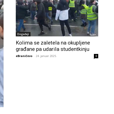
Događaji
Kolima se zaletela na okupljene
građane pa udarila studentkinju
eBraničevo
-
24. januar 2025.
0