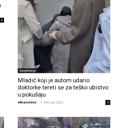
a
0
Saopštenja
Mladić koji je autom udario
doktorke tereti se za teško ubistvo
u pokušaju
eBraničevo
-
1. februar 2025.
0