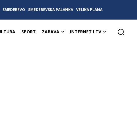
SMEDEREVO
SMEDEREVSKA PALANKA
VELIKA PLANA
ULTURA
SPORT
ZABAVA
INTERNET I TV