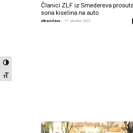
Članici ZLF iz Smedereva prosut
sona kiselina na auto
eBraničevo
-
17. oktobar 2025.
Toggle High Contrast
Toggle Font size