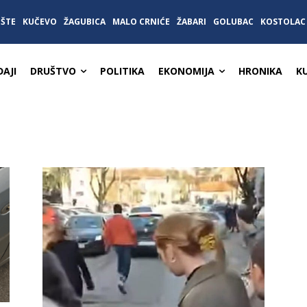
IŠTE
KUČEVO
ŽAGUBICA
MALO CRNIĆE
ŽABARI
GOLUBAC
KOSTOLAC
AJI
DRUŠTVO
POLITIKA
EKONOMIJA
HRONIKA
K