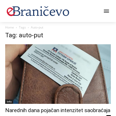
Home
Tags
Auto-put
Tag: auto-put
Info
Narednih dana pojačan intenzitet saobraćaja