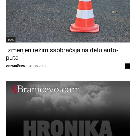
Info
Izmenjen režim saobraćaja na delu auto-
puta
eBraničevo
-
4. jun 2025.
0