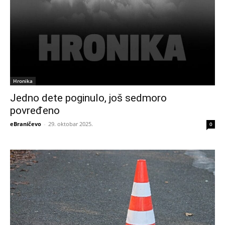
Hronika
Jedno dete poginulo, još sedmoro
povređeno
eBraničevo
-
29. oktobar 2025.
0