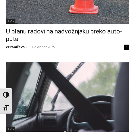
Info
U planu radovi na nadvožnjaku preko auto-
puta
eBraničevo
-
10. oktobar 2025.
0
Toggle High Contrast
Toggle Font size
Info