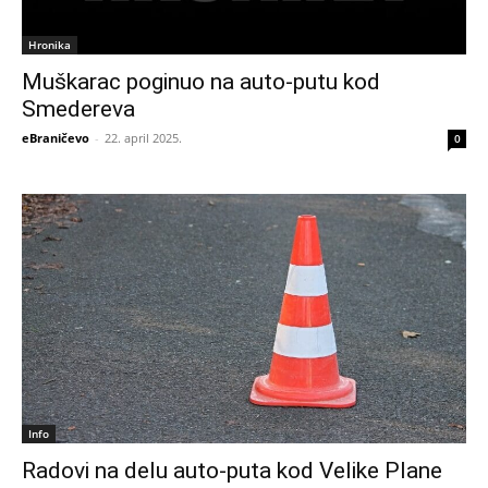
Hronika
Muškarac poginuo na auto-putu kod
Smedereva
eBraničevo
-
22. april 2025.
0
Info
Radovi na delu auto-puta kod Velike Plane