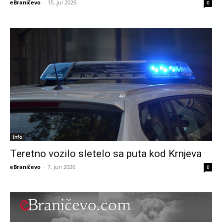
eBraničevo
-
15. jul 2026.
0
Info
Teretno vozilo sletelo sa puta kod Krnjeva
eBraničevo
-
7. jun 2026.
0