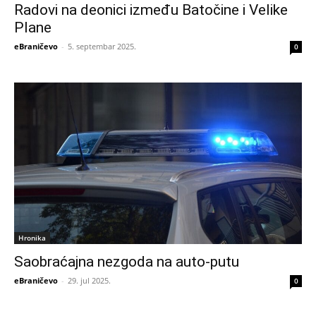
Radovi na deonici između Batočine i Velike
Plane
eBraničevo
-
5. septembar 2025.
0
Hronika
Saobraćajna nezgoda na auto-putu
eBraničevo
-
29. jul 2025.
0