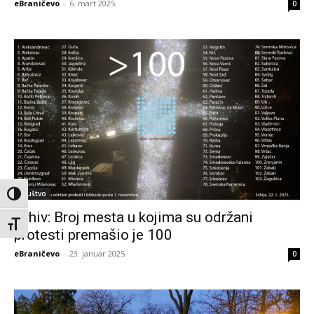
eBraničevo
-
6. mart 2025.
0
Društvo
Toggle High Contrast
Arhiv: Broj mesta u kojima su održani
Toggle Font size
protesti premašio je 100
eBraničevo
-
23. januar 2025.
0