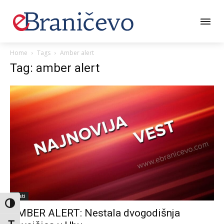
Home
Tags
Amber alert
Tag: amber alert
Vesti
Toggle High Contrast
AMBER ALERT: Nestala dvogodišnja