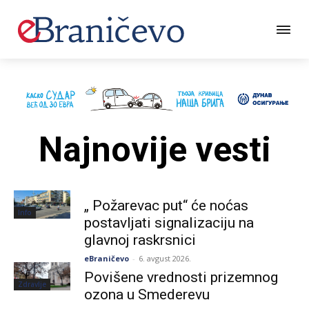
Najnovije vesti
„ Požarevac put“ će noćas
Info
postavljati signalizaciju na
glavnoj raskrsnici
eBraničevo
-
6. avgust 2026.
Povišene vrednosti prizemnog
Zdravlje
ozona u Smederevu