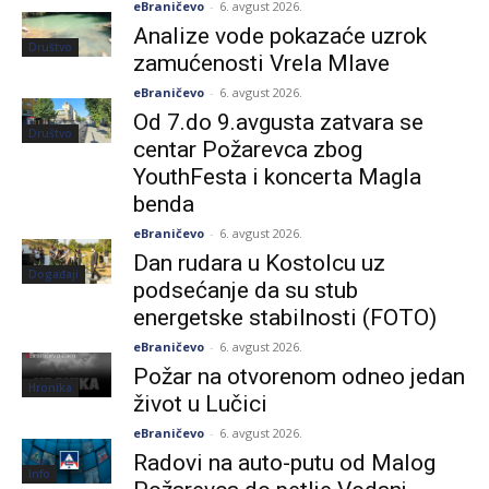
eBraničevo
-
6. avgust 2026.
Analize vode pokazaće uzrok
Društvo
zamućenosti Vrela Mlave
eBraničevo
-
6. avgust 2026.
Od 7.do 9.avgusta zatvara se
Društvo
centar Požarevca zbog
YouthFesta i koncerta Magla
benda
eBraničevo
-
6. avgust 2026.
Dan rudara u Kostolcu uz
Događaji
podsećanje da su stub
energetske stabilnosti (FOTO)
eBraničevo
-
6. avgust 2026.
Požar na otvorenom odneo jedan
Hronika
život u Lučici
eBraničevo
-
6. avgust 2026.
Radovi na auto-putu od Malog
Info