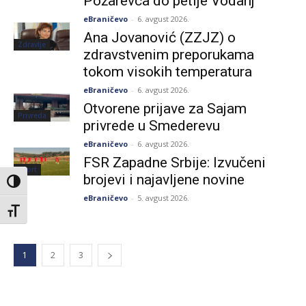
Požarevca do petlje Vodanj
eBraničevo
-
6. avgust 2026.
Ana Jovanović (ZZJZ) o
Zdravlje
zdravstvenim preporukama
tokom visokih temperatura
eBraničevo
-
6. avgust 2026.
Otvorene prijave za Sajam
Privreda
privrede u Smederevu
eBraničevo
-
6. avgust 2026.
FSR Zapadne Srbije: Izvučeni
Sport
brojevi i najavljene novine
Toggle High Contrast
eBraničevo
-
5. avgust 2026.
Toggle Font size
1
2
3