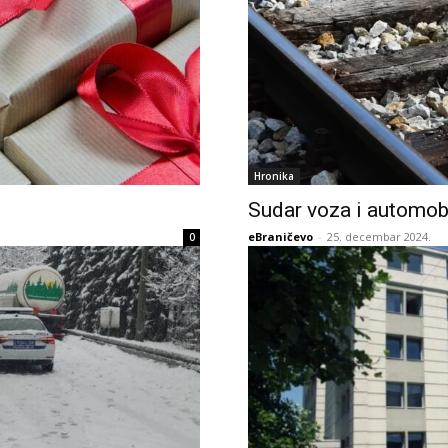
Hronika
Sudar voza i automobi
eBraničevo
-
25. decembar 2024.
0