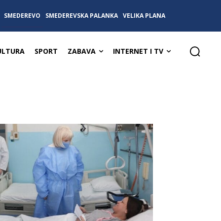
SMEDEREVO
SMEDEREVSKA PALANKA
VELIKA PLANA
ULTURA
SPORT
ZABAVA
INTERNET I TV