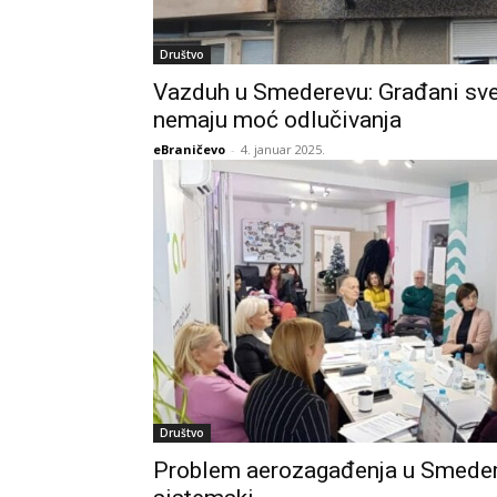
Društvo
Vazduh u Smederevu: Građani sves
nemaju moć odlučivanja
eBraničevo
-
4. januar 2025.
Društvo
Problem aerozagađenja u Smeder