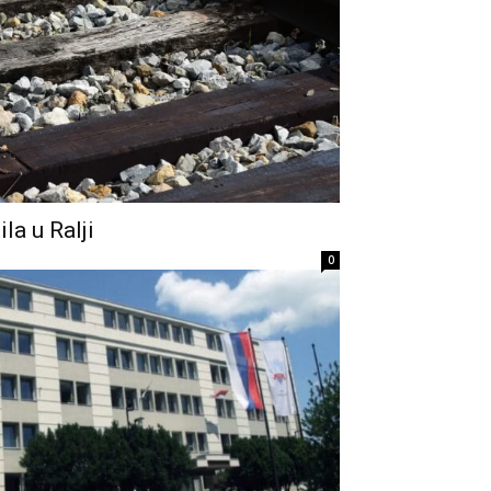
la u Ralji
0