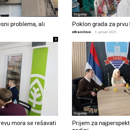
Događaji
ni problema, ali
Poklon grada za prvu
eBraničevo
-
3. januar 2025.
0
Događaji
evu mora se rešavati
Prijem za najperspekt