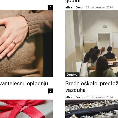
godini
eBraničevo
-
28. decembar 2024.
0
Društvo
vantelesnu oplodnju
Srednjoškolci predloži
vazduha
0
eBraničevo
-
25. decembar 2024.