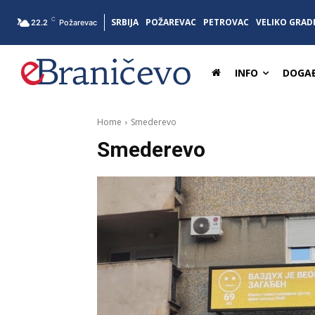
C
SRBIJA
POŽAREVAC
PETROVAC
VELIKO GRAD
22.2
Požarevac
INFO
DOGAĐ
Home
Smederevo
Smederevo