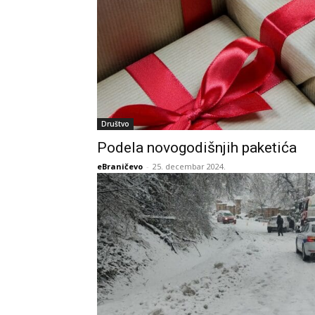
Društvo
Podela novogodišnjih paketića
eBraničevo
-
25. decembar 2024.