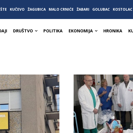
IŠTE
KUČEVO
ŽAGUBICA
MALO CRNIĆE
ŽABARI
GOLUBAC
KOSTOLAC
AJI
DRUŠTVO
POLITIKA
EKONOMIJA
HRONIKA
K