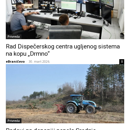
Privreda
Rad Dispečerskog centra ugljenog sistema
na kopu „Drmno“
eBraničevo
-
30. mart 2026.
0
Privreda