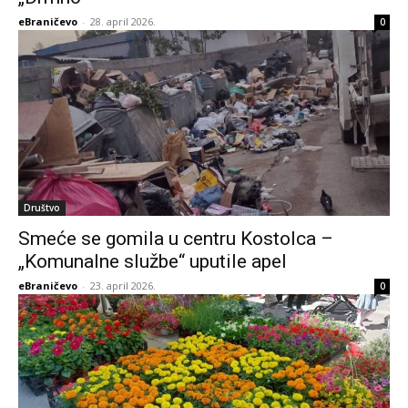
eBraničevo
-
28. april 2026.
0
Društvo
Smeće se gomila u centru Kostolca –
„Komunalne službe“ uputile apel
eBraničevo
-
23. april 2026.
0