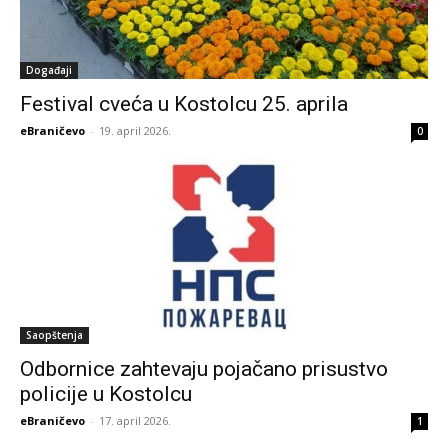
Događaji
Festival cveća u Kostolcu 25. aprila
eBraničevo
-
19. april 2026.
0
Saopštenja
Odbornice zahtevaju pojačano prisustvo
policije u Kostolcu
eBraničevo
-
17. april 2026.
1