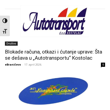
Toggle High Contrast
Toggle Font size
Društvo
Blokade računa, otkazi i ćutanje uprave: Šta
se dešava u „Autotransportu“ Kostolac
eBraničevo
-
17. april 2026.
0