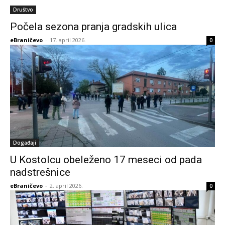
Društvo
Počela sezona pranja gradskih ulica
eBraničevo
-
17. april 2026.
0
Događaji
U Kostolcu obeleženo 17 meseci od pada
nadstrešnice
eBraničevo
-
2. april 2026.
0