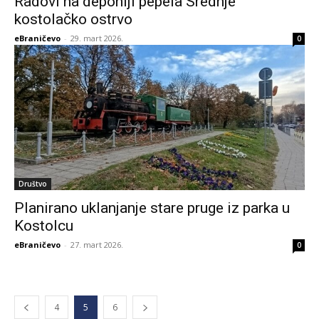
Radovi na deponiji pepela Srednje
kostolačko ostrvo
eBraničevo
-
29. mart 2026.
0
Društvo
Planirano uklanjanje stare pruge iz parka u
Kostolcu
eBraničevo
-
27. mart 2026.
0
4
5
6